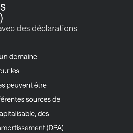
us
)
 avec des déclarations
t un domaine
our les
les peuvent être
fférentes sources de
pitalisable, des
 amortissement (DPA)